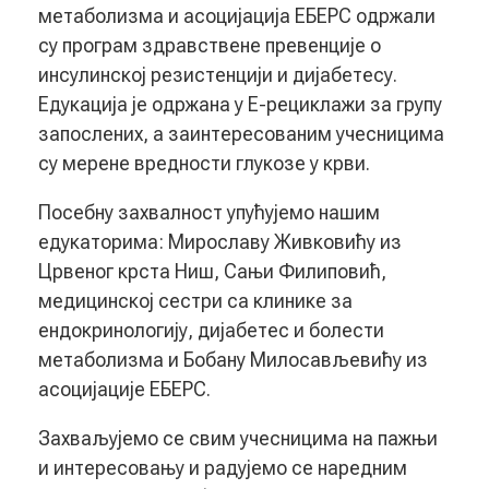
метаболизма и асоцијација ЕБЕРС одржали
су програм здравствене превенције о
инсулинској резистенцији и дијабетесу.
Едукација је одржана у Е-рециклажи за групу
запослених, а заинтересованим учесницима
су мерене вредности глукозе у крви.
Посебну захвалност упућујемо нашим
едукаторима: Мирославу Живковићу из
Црвеног крста Ниш, Сањи Филиповић,
медицинској сестри са клинике за
ендокринологију, дијабетес и болести
метаболизма и Бобану Милосављевићу из
асоцијације ЕБЕРС.
Захваљујемо се свим учесницима на пажњи
и интересовању и радујемо се наредним