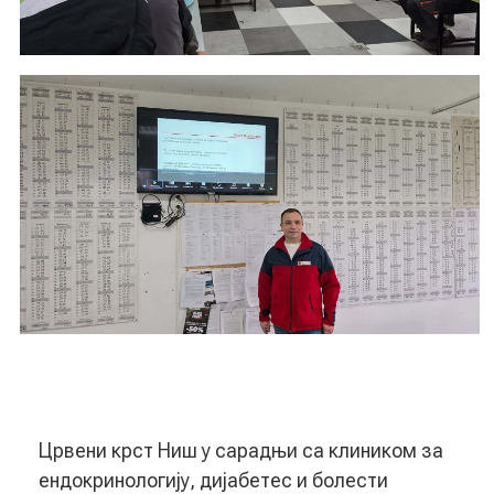
Црвени крст Ниш у сарадњи са клиником за
ендокринологију, дијабетес и болести