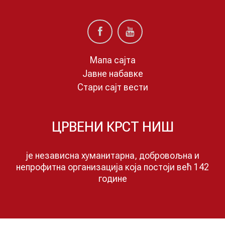
Мапа сајта
Јавне набавке
Стари сајт вести
ЦРВЕНИ КРСТ НИШ
је независна хуманитарна, добровољна и
непрофитна организација која постоји већ 142
годинe