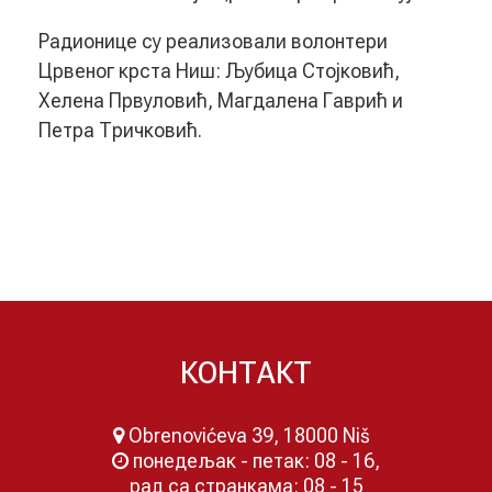
Радионице су реализовали волонтери
Црвеног крста Ниш: Љубица Стојковић,
Хелена Првуловић, Магдалена Гаврић и
Петра Тричковић.
КОНТАКТ
Obrenovićeva 39, 18000 Niš
понедељак - петак: 08 - 16,
рад са странкама: 08 - 15