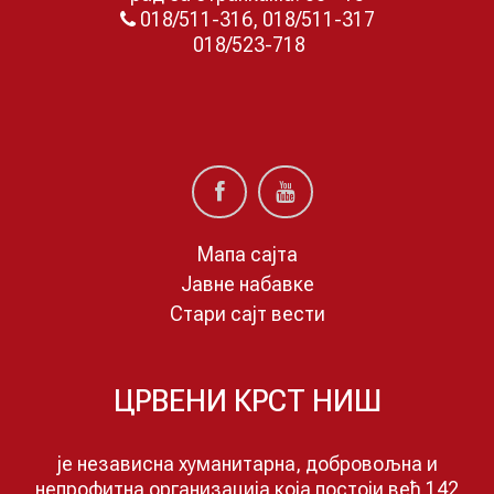
018/511-316, 018/511-317
018/523-718
Мапа сајта
Јавне набавке
Стари сајт вести
ЦРВЕНИ КРСТ НИШ
је независна хуманитарна, добровољна и
непрофитна организација која постоји већ 142