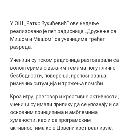
У ОШ „Ратко Вукићевић“ ове недеље
реализовано је пет радионица „Дружење са
Мишом и Машом“ са ученицима трећег
разреда.
Ученици су током радионица разговарали са
волонтерима о важним темама попут личне
безбедности, поверења, препознавања
ризичних ситуација и тражења помоћи.
Кроз игру, разговор и креативне активности,
ученици су имали прилику да се упознају и са
основним принципима и амблемима
хуманости, као и са програмским
активностима које Црвени крст реализује.