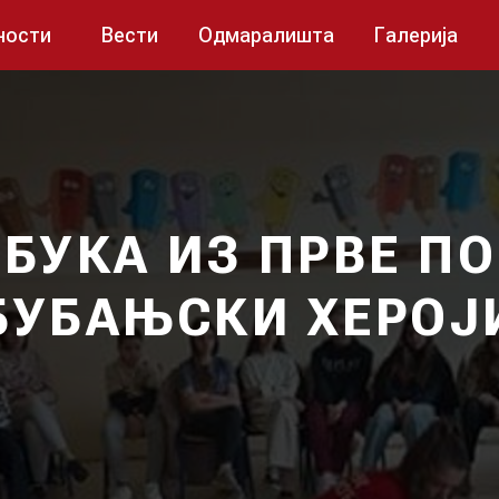
ности
Вести
Одмаралишта
Галерија
БУКА ИЗ ПРВЕ П
БУБАЊСКИ ХЕРОЈ