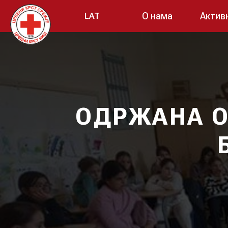
О нама
Актив
LAT
ОДРЖАНА О