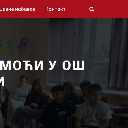
Јавне набавке
Контакт
ОМОЋИ У ОШ
И