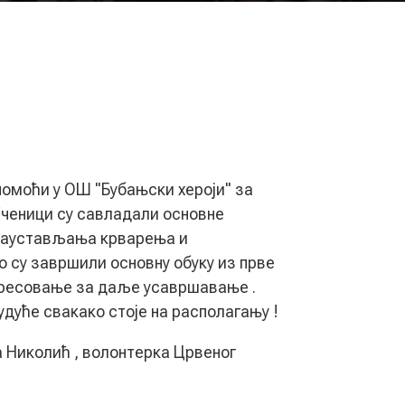
помоћи у ОШ "Бубањски хероји" за
 Ученици су савладали основне
заустављања крварења и
о су завршили основну обуку из прве
ересовање за даље усавршавање .
дуће свакако стоје на располагању !
а Николић , волонтерка Црвеног