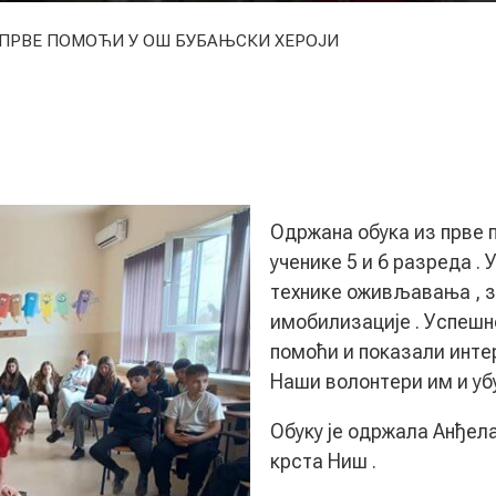
 ПРВЕ ПОМОЋИ У ОШ БУБАЊСКИ ХЕРОЈИ
Одржана обука из прве 
ученике 5 и 6 разреда .
технике оживљавања , 
имобилизације . Успешн
помоћи и показали инт
Наши волонтери им и убу
Обуку је одржала Анђел
крста Ниш .