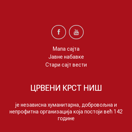
Мапа сајта
Јавне набавке
Стари сајт вести
ЦРВЕНИ КРСТ НИШ
је независна хуманитарна, добровољна и
непрофитна организација која постоји већ 142
годинe