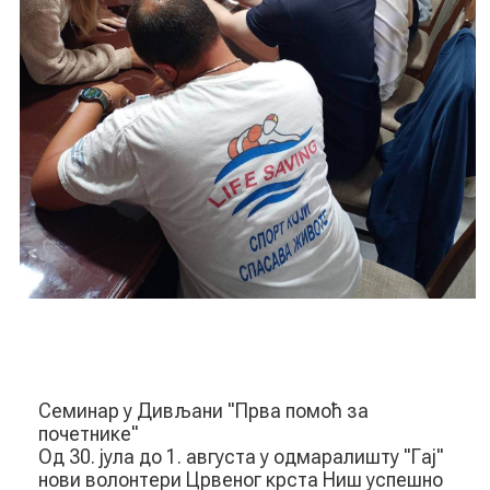
Семинар у Дивљани "Прва помоћ за
почетнике"
Од 30. јула до 1. августа у одмаралишту "Гај"
нови волонтери Црвеног крста Ниш успешно