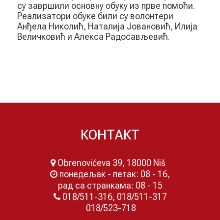
су завршили основну обуку из прве помоћи.
Реализатори обуке били су волонтери
Анђела Николић, Наталија Јовановић, Илија
Величковић и Алекса Радосављевић.
КОНТАКТ
Obrenovićeva 39, 18000 Niš
понедељак - петак: 08 - 16,
рад са странкама: 08 - 15
018/511-316, 018/511-317
018/523-718