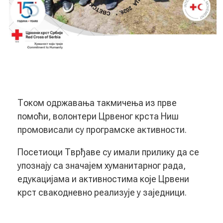
Током одржавања такмичења из прве
помоћи, волонтери Црвеног крста Ниш
промовисали су програмске активности.
Посетиоци Тврђаве су имали прилику да се
упознају са значајем хуманитарног рада,
едукацијама и активностима које Црвени
крст свакодневно реализује у заједници.