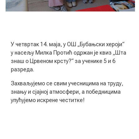
У четвртак 14. маја, у ОШ „Бубањски хероји“
у насељу Милка Протић одржан је квиз „Шта
знаш о Црвеном крсту?“ за ученике 5 и 6
разреда.
Захваљујемо се свим учесницима на труду,
знању и сјајној атмосфери, а победницима
упућујемо искрене честитке!