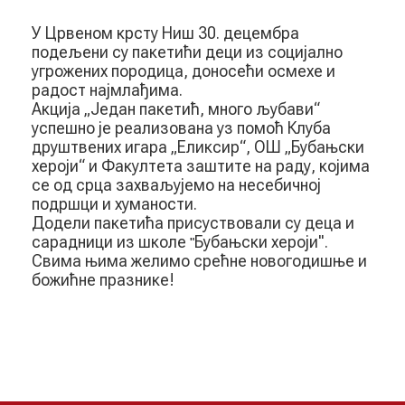
У Црвеном крсту Ниш 30. децембра
подељени су пакетићи деци из социјално
угрожених породица, доносећи осмехе и
радост најмлађима.
Акција „Један пакетић, много љубави“
успешно је реализована уз помоћ Клуба
друштвених игара „Еликсир“, ОШ „Бубањски
хероји“ и Факултета заштите на раду, којима
се од срца захваљујемо на несебичној
подршци и хуманости.
Додели пакетића присуствовали су деца и
сарадници из школе
Бубањски хероји".
"
Свима њима желимо срећне новогодишње и
божићне празнике!