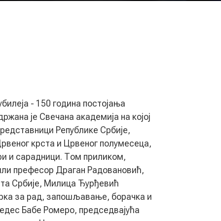
билеја - 150 година постојања
држана је Свечана академија на којој
представници Републике Србије,
рвеног крста и Црвеног полумесеца,
ри и сарадници. Том приликом,
или префесор Драган Радовановић,
та Србије, Милица Ђурђевић
рка за рад, запошљавање, борачка и
едес Бабе Ромеро, председвајућа