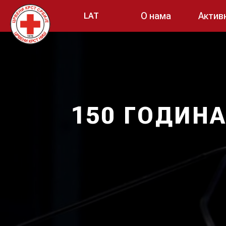
О нама
Актив
LAT
150 ГОДИН