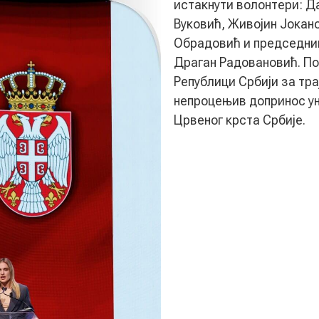
истакнути волонтери: Д
Вуковић, Живојин Јокан
Обрадовић и председник
Драган Радовановић. По
Републици Србији за тра
непроцењив допринос у
Црвеног крста Србије.