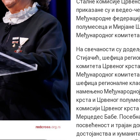
Сталне комисије Црвено
приказане су и ведео-ч
Међународне федерациј
полумесеца и Мирјане 
Међународног комитета 
На свечаности су додељ
Стијачић, шефица регио
комитета Црвеног крста
Међународног комитета 
шефица регионалне клас
намењено Међународној
крста и Црвеног полуме
комисији Црвеног крста 
Мерцедес Бабе. Посебна
посвећеност и трајан д
достојанства и хуманита