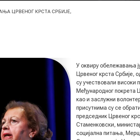
АЊА ЦРВЕНОГ КРСТА СРБИЈЕ,
У оквиру обележавања ју
Црвеног крста Србије, о
су учествовали високи 
Међународног покрета Ц
као и заслужни волонте
присутнима су се обрат
председник Црвеног крс
Стаменковски, министа
социјална питања, Мерц