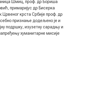
аница Шмиц, проф. др Бориша
овић, примаријус др Бисерка
 Црвеног крста Србије проф. др
себно признање додељено је и
јну подршку, изузетну сарадњу и
напређењу хуманитарне мисије