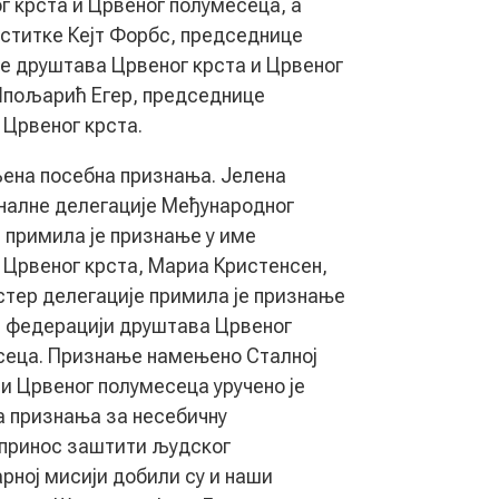
г крста и Црвеног полумесеца, а
еститке Кејт Форбс, председнице
е друштава Црвеног крста и Црвеног
Шпољарић Егер, председнице
Црвеног крста.
ена посебна признања. Јелена
налне делегације Међународног
 примила је признање у име
Црвеног крста, Мариа Кристенсен,
тер делегације примила је признање
 федерацији друштава Црвеног
сеца. Признање намењено Сталној
и Црвеног полумесеца уручено је
 признања за несебичну
опринос заштити људског
рној мисији добили су и наши