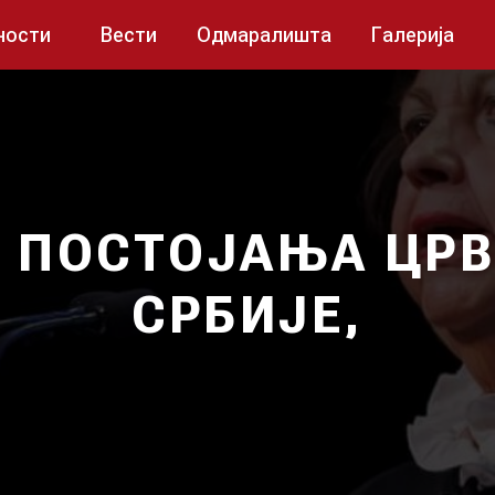
ности
Вести
Одмаралишта
Галерија
А ПОСТОЈАЊА ЦРВ
СРБИЈЕ,